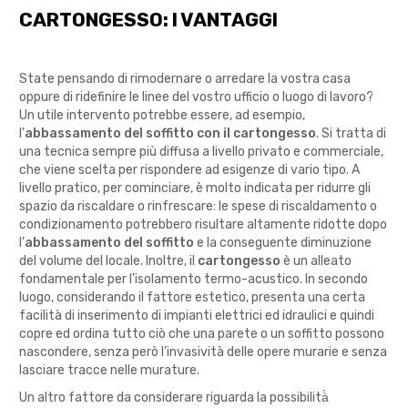
CARTONGESSO: I VANTAGGI
State pensando di rimodernare o arredare la vostra casa
oppure di ridefinire le linee del vostro ufficio o luogo di lavoro?
Un utile intervento potrebbe essere, ad esempio,
l’
abbassamento del soffitto con il cartongesso
. Si tratta di
una tecnica sempre più diffusa a livello privato e commerciale,
che viene scelta per rispondere ad esigenze di vario tipo. A
livello pratico, per cominciare, è molto indicata per ridurre gli
spazio da riscaldare o rinfrescare: le spese di riscaldamento o
condizionamento potrebbero risultare altamente ridotte dopo
l’
abbassamento del soffitto
e la conseguente diminuzione
del volume del locale. Inoltre, il
cartongesso
è un alleato
fondamentale per l’isolamento termo-acustico. In secondo
luogo, considerando il fattore estetico, presenta una certa
facilità di inserimento di impianti elettrici ed idraulici e quindi
copre ed ordina tutto ciò che una parete o un soffitto possono
nascondere, senza però l’invasività delle opere murarie e senza
lasciare tracce nelle murature.
Un altro fattore da considerare riguarda la possibilità̀