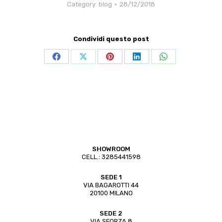
Category:
blog
28/12/2018
Condividi questo post
Share
Share
Share
Share
Share
on
on
on
on
on
Facebook
X
Pinterest
LinkedIn
WhatsApp
SHOWROOM
CELL.:
3285441598
SEDE 1
VIA BAGAROTTI 44
20100 MILANO
SEDE 2
VIA SFORZA 8