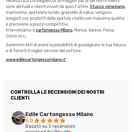
necessità.Di conseguenza, la maggior parte dei nostri clienti
sono abituali o clienti inviati da quest’ultimi.
Stucco veneziano,
marmorino, spatolato lucido, grassello di calce, vengono
eseguiti con prodotti della spatula stuhhi con massima qualita
e precisione a prezzi competitivi.
Interveniamo a
cartongesso Milano
, Monza, Varese, Pavia,
Como ecc..
Saremmo lieti di avere la possibilità di guadagnare la tua fiducia
e di fornirti il miglior servizio del settore.
www.edilecartongessomilano.it
CONTROLLA LE RECENSIONI DEI NOSTRI
CLIENTI
Edile Cartongesso Milano
5.0
Basato su 5 recensioni
powered by
G
o
o
g
l
e