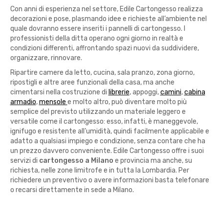
Con anni di esperienza nel settore, Edile Cartongesso realizza
decorazioni e pose, plasmando idee e richieste all’ambiente nel
quale dovranno essere inseriti i pannelli di cartongesso. I
professionisti della ditta operano ogni giorno in realtà e
condizioni differenti, affrontando spazi nuovi da suddividere,
organizzare, rinnovare.
Ripartire camere da letto, cucina, sala pranzo, zona giorno,
ripostigli e altre aree funzionali della casa, ma anche
cimentarsi nella costruzione di
librerie
, appoggi,
camini
,
cabina
armadio
,
mensole
e molto altro, può diventare molto più
semplice del previsto utilizzando un materiale leggero e
versatile come il cartongesso: esso, infatti, è maneggevole,
ignifugo e resistente all’umidità, quindi facilmente applicabile e
adatto a qualsiasi impiego e condizione, senza contare che ha
un prezzo davvero conveniente. Edile Cartongesso offre i suoi
servizi di
cartongesso a Milano
e provincia ma anche, su
richiesta, nelle zone limitrofe e in tutta la Lombardia. Per
richiedere un preventivo o avere informazioni basta telefonare
o recarsi direttamente in sede a Milano.