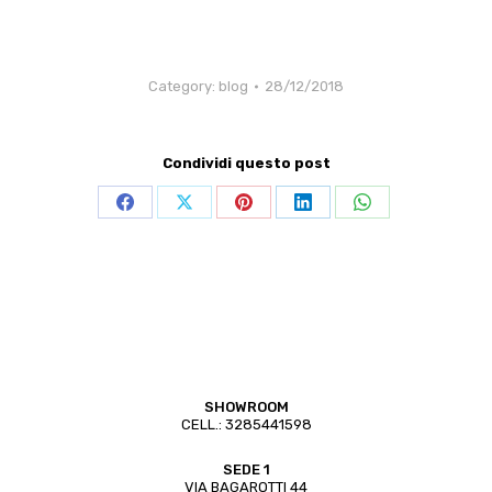
Category:
blog
28/12/2018
Condividi questo post
Share
Share
Share
Share
Share
on
on
on
on
on
Facebook
X
Pinterest
LinkedIn
WhatsApp
SHOWROOM
CELL.:
3285441598
SEDE 1
VIA BAGAROTTI 44