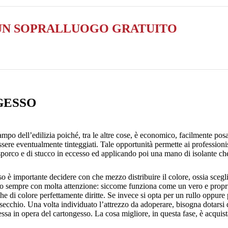
 UN SOPRALLUOGO GRATUITO
GESSO
mpo dell’edilizia poiché, tra le altre cose, è economico, facilmente posab
ssere eventualmente tinteggiati. Tale opportunità permette ai professionist
porco e di stucco in eccesso ed applicando poi una mano di isolante che 
so
è importante decidere con che mezzo distribuire il colore, ossia scegl
arlo sempre con molta attenzione: siccome funziona come un vero e propr
e di colore perfettamente diritte. Se invece si opta per un rullo oppure 
 secchio. Una volta individuato l’attrezzo da adoperare, bisogna dotarsi di
a in opera del cartongesso. La cosa migliore, in questa fase, è acquistar