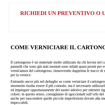
RICHIEDI UN PREVENTIVO O
COME VERNICIARE IL CARTON
Il cartongesso è un materiale molto utilizzato da chi lavora nel ca
pannelli che sono già stati montati sono infatti quasi pronti per e
verniciatura del cartongesso, rimuovendo dapprima le tracce di s
per la vernice.
Entrando ancor più nel dettaglio su
come verniciare il cartonges
strumento risulta essere il più comodo, ma è necessario utilizz
ed impiegare opportunamente del nastro adesivo per ottenere righ
colore: in questo senso, consigliamo di sgocciolarli sull’orlo del
anche per nascondere quelle piccole imperfezioni dovute alla mess
impeccabili.