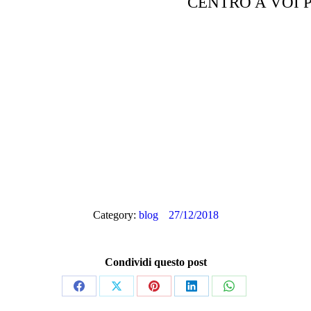
CENTRO A VOI P
Category:
blog
27/12/2018
Condividi questo post
Share
Share
Share
Share
Share