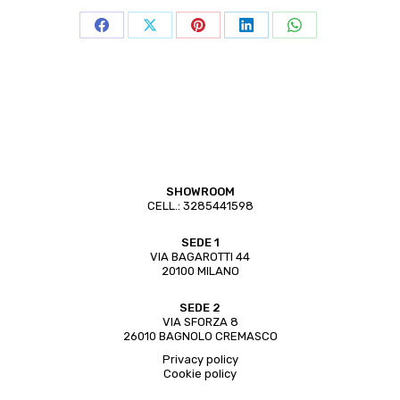
Share
Share
Share
Share
Share
on
on
on
on
on
Facebook
X
Pinterest
LinkedIn
WhatsApp
SHOWROOM
CELL.:
3285441598
SEDE 1
VIA BAGAROTTI 44
20100 MILANO
SEDE 2
VIA SFORZA 8
26010 BAGNOLO CREMASCO
Privacy policy
Cookie policy