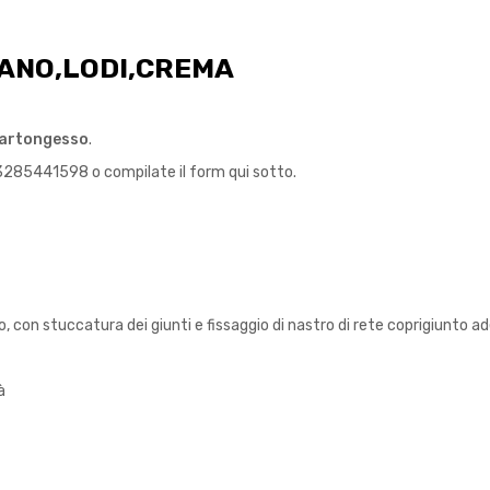
ANO,LODI,CREMA
 cartongesso
.
3285441598 o compilate il form qui sotto.
, con stuccatura dei giunti e fissaggio di nastro di rete coprigiunto ad
à