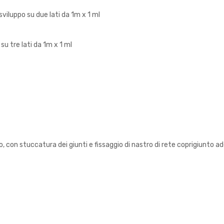
sviluppo su due lati da 1m x 1 ml
su tre lati da 1m x 1 ml
, con stuccatura dei giunti e fissaggio di nastro di rete coprigiunto ad