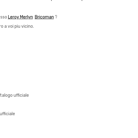
resso
Leroy Merlyn
Bricoman
?
o a voi piu vicino.
atalogo ufficiale
ufficiale