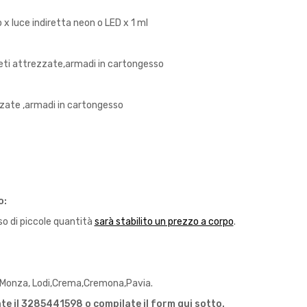
x luce indiretta neon o LED x 1 ml
reti attrezzate,armadi in cartongesso
zzate ,armadi in cartongesso
o:
so di piccole quantità
sarà stabilito un prezzo a corpo
.
 Monza, Lodi,Crema,Cremona,Pavia.
e il 3285441598 o compilate il form qui sotto.