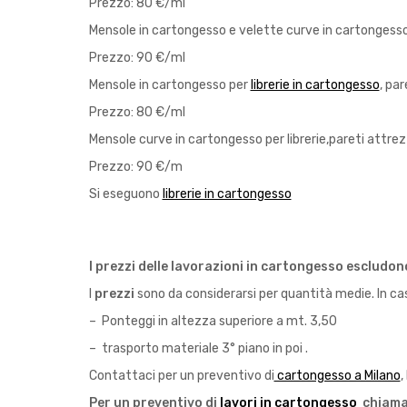
Prezzo: 80 €/ml
Mensole in cartongesso e velette curve in cartongesso 
Prezzo: 90 €/ml
Mensole in cartongesso per
librerie in cartongesso
, pa
Prezzo: 80 €/ml
Mensole curve in cartongesso per librerie,pareti attre
Prezzo: 90 €/m
Si eseguono
librerie in cartongesso
I prezzi delle lavorazioni in cartongesso escludon
I
prezzi
sono da considerarsi per quantità medie. In ca
– Ponteggi in altezza superiore a mt. 3,50
– trasporto materiale 3° piano in poi .
Contattaci per un preventivo di
cartongesso a Milano
,
Per un preventivo di
lavori in cartongesso
chiamat