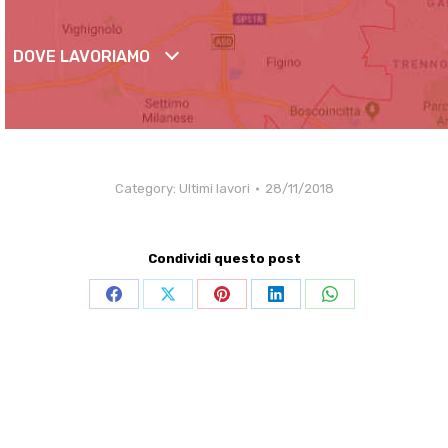
DOVE LAVORIAMO
Category:
Ultimi lavori
28/11/2018
Condividi questo post
Share
Share
Share
Share
Share
on
on
on
on
on
Facebook
X
Pinterest
LinkedIn
WhatsApp